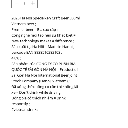
2025 Ha Noi Specialken Craft Beer 330ml
Vietnam beer ;
Premier beer = Bia cao cấp ;
Công nghệ mới tạo nên sự khác biệt =
New technology makes a difference ;
Sản xuất tại Hà Nội = Made in Hanoi ;
barcode EAN 8938516282103 ;
4.8% ;
Sản phẩm của CÔNG TY CỔ PHẦN BIA
QUỐC TẾ SÀI GÒN HÀ NỘI = Product of
Sai Gon Ha Noi International Beer Joint
Stock Company (Hanoi, Vietnam) ;
Đã uống thức uống có cồn thì không lái
xe = Don't drink while driving ;
Uống bia có trách nhiệm = Drink
responsly ;
#vietnamdrinks
#HaNoiSpecialkenCraftBeer
#vietnambeer #biavietnam