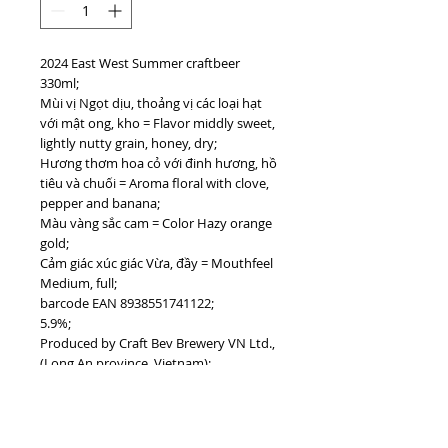
2024 East West Summer craftbeer
330ml;
Mùi vị Ngọt dịu, thoảng vị các loại hạt
với mật ong, kho = Flavor middly sweet,
lightly nutty grain, honey, dry;
Hương thơm hoa cỏ với đinh hương, hồ
tiêu và chuối = Aroma floral with clove,
pepper and banana;
Màu vàng sắc cam = Color Hazy orange
gold;
Cảm giác xúc giác Vừa, đầy = Mouthfeel
Medium, full;
barcode EAN 8938551741122;
5.9%;
Produced by Craft Bev Brewery VN Ltd.,
(Long An province, Vietnam);
made in Vietnam;
Đã uống rượu bia thì không lái xe =
Don't drink and drive;
#vietnamdrinks #EastWestSummer